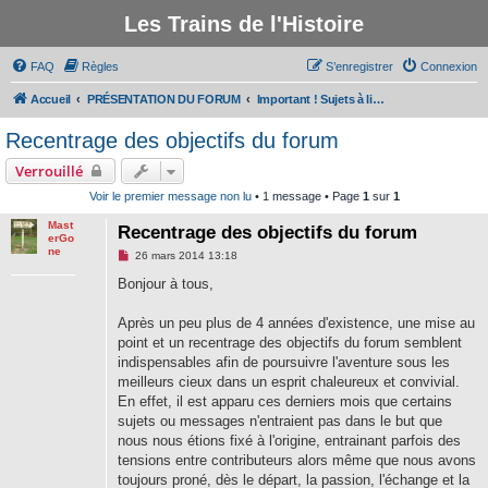
Les Trains de l'Histoire
FAQ
Règles
S’enregistrer
Connexion
Accueil
PRÉSENTATION DU FORUM
Important ! Sujets à lire avant de participer au forum
Recentrage des objectifs du forum
Verrouillé
Voir le premier message non lu
• 1 message • Page
1
sur
1
Mast
Recentrage des objectifs du forum
erGo
ne
M
26 mars 2014 13:18
e
s
Bonjour à tous,
s
a
g
Après un peu plus de 4 années d'existence, une mise au
e
point et un recentrage des objectifs du forum semblent
n
o
indispensables afin de poursuivre l'aventure sous les
n
meilleurs cieux dans un esprit chaleureux et convivial.
l
u
En effet, il est apparu ces derniers mois que certains
sujets ou messages n'entraient pas dans le but que
nous nous étions fixé à l'origine, entrainant parfois des
tensions entre contributeurs alors même que nous avons
toujours proné, dès le départ, la passion, l'échange et la