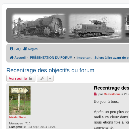
FAQ
Règles
Accueil
PRÉSENTATION DU FORUM
Important ! Sujets à lire avant de 
Recentrage des objectifs du forum
Verrouillé
Recentrage des
M
par
MasterGone
»
26 
e
s
Bonjour à tous,
s
a
g
Après un peu plus de
e
meilleurs cieux dans 
MasterGone
n
o
nous étions fixé à l'
Messages :
715
n
Enregistré le :
23 sept. 2004 11:24
convivialité.
l