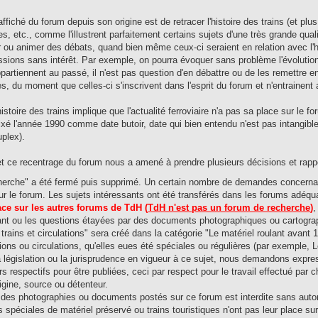
 affiché du forum depuis son origine est de retracer l'histoire des trains (et p
, etc., comme l'illustrent parfaitement certains sujets d'une très grande quali
er ou animer des débats, quand bien même ceux-ci seraient en relation avec l'h
sions sans intérêt. Par exemple, on pourra évoquer sans problème l'évolution
partiennent au passé, il n'est pas question d'en débattre ou de les remettre 
s, du moment que celles-ci s'inscrivent dans l'esprit du forum et n'entrainent
stoire des trains implique que l'actualité ferroviaire n'a pas sa place sur le fo
fixé l'année 1990 comme date butoir, date qui bien entendu n'est pas intangib
plex).
et ce recentrage du forum nous a amené à prendre plusieurs décisions et rapp
herche" a été fermé puis supprimé. Un certain nombre de demandes concernaie
our le forum. Les sujets intéressants ont été transférés dans les forums adéqu
ace sur les autres forums de TdH (
TdH n'est pas un forum de recherche
)
,
tant ou les questions étayées par des documents photographiques ou cartogra
trains et circulations" sera créé dans la catégorie "Le matériel roulant avant 19
tions ou circulations, qu'elles eues été spéciales ou régulières (par exemple, Le
a législation ou la jurisprudence en vigueur à ce sujet, nous demandons expre
rs respectifs pour être publiées, ceci par respect pour le travail effectué pa
igine, source ou détenteur.
on des photographies ou documents postés sur ce forum est interdite sans autor
ns spéciales de matériel préservé ou trains touristiques n'ont pas leur place s