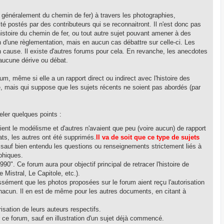
lus généralement du chemin de fer) à travers les photographies,
té postés par des contributeurs qui se reconnaitront. Il n'est donc pas
istoire du chemin de fer, ou tout autre sujet pouvant amener à des
 d'une règlementation, mais en aucun cas débattre sur celle-ci. Les
en cause. Il existe d'autres forums pour cela. En revanche, les anecdotes
 aucune dérive ou débat.
rum, même si elle a un rapport direct ou indirect avec l'histoire des
le, mais qui suppose que les sujets récents ne soient pas abordés (par
eler quelques points :
nt le modélisme et d'autres n'avaient que peu (voire aucun) de rapport
ats, les autres ont été supprimés.
Il va de soit que ce type de sujets
 sauf bien entendu les questions ou renseignements strictement liés à
phiques.
90". Ce forum aura pour objectif principal de retracer l'histoire de
 Mistral, Le Capitole, etc.).
ssément que les photos proposées sur le forum aient reçu l'autorisation
r chacun. Il en est de même pour les autres documents, en citant à
isation de leurs auteurs respectifs.
ur ce forum, sauf en illustration d'un sujet déjà commencé.