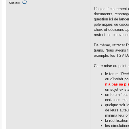
C
Contact :
u
o
n
L'objectif clairement
t
documents, reportages
a
c
question ici de lanc
t
polémiques ou discus
e
r
choix et décisions ap
M
restent les bienvenue
a
s
t
De même, retracer l'hi
e
r
trains. Nous avions 
G
exemple, les TGV Du
o
n
e
Cette mise au point 
le forum "Rec
ou d'intérêt p
n'a pas sa pl
un sujet exis
un forum "Les 
certaines rela
quelque soit l
de leurs auteu
minima leur or
la réutilisati
les circulatio