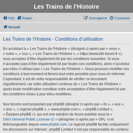
Les Trains de l'Histoire
FAQ
Règles
S’enregistrer
Connexion
Accueil
Les Trains de l'Histoire - Conditions d’utilisation
En accédant à « Les Trains de l'Histoire » (désigné ci-après par « nous »,
« notre », « nos », « Les Trains de l'Histoire », « https://www.tdh-forum.fr »),
vous acceptez d’être légalement lié par les conditions suivantes. Si vous
n’acceptez pas d’être légalement lié par toutes ces conditions, alors n’accédez
pas et/ou n’utilisez pas « Les Trains de l'Histoire ». Nous pouvons modifier ces
conditions à tout moment et ferons tout notre possible pour vous en informer.
Cependant, il est de votre responsabilité de vérifier ce document
régulièrement, car votre utilisation continue de « Les Trains de l'Histoire »
après toute modification constitue votre acceptation d’être légalement lié par
les conditions mises à jour et/ou modifiées.
Nos forums sont propulsés par phpBB (désigné ci-après par « ils », « eux »,
« leur », « logiciel phpBB », « www.phpbb.com », « phpBB Limited »,
« Équipes phpBB »), qui est une solution de forum publiée sous la «
GNU General Public License v2
» (désignée ci-après par « GPL ») et
téléchargeable depuis
www.phpbb.com
. Le logiciel phpBB facilite uniquement
les discussions sur Internet ; phpBB Limited n’est pas responsable du contenu