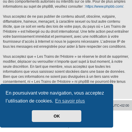
ou des comportements autorisés ou interdits sur ce site. Pour de plus amples
informations au sujet de phpBB, veuillez consulter :
https://www.phpbb.com/
.
Vous acceptez de ne pas publier de contenu abusif, obscène, vulgaire,
diffamatoire, haineux, menaçant, à caractère sexuel ou tout autre contenu
illicite, que ce soit en vertu des lois de votre pays, du pays où « Les Trains de
l'Histoire » est hébergé ou du droit international. Une telle action peut entraîner
votre bannissement immédiat et permanent, avec une notification à votre
fournisseur d’accès à Internet si nous le jugeons nécessaire. L’adresse IP de
tous les messages est enregistrée pour aider à faire respecter ces conditions.
Vous acceptez que « Les Trains de l'Histoire » se réserve le droit de supprimer,
modifier, déplacer ou verrouiller n’importe quel sujet à tout moment, à notre
seule discrétion. En tant que membre, vous acceptez que toutes les
informations que vous saisissez soient stockées dans une base de données.
Bien que ces informations ne soient pas divulguées à un tiers sans votre
consentement, ni « Les Trains de l'Histoire » ni phpBB ne pourront être tenus
responsables de toute tentative de piratage qui pourrait conduire à la
compromission des données.
En poursuivant votre navigation, vous acceptez
l’utilisation de cookies.
En savoir plus
Accueil
Supprimer les cookies
Heures au format
UTC+02:00
OK
Développé par
phpBB
® Forum Software © phpBB Limited
Traduit par
phpBB-fr.com
Confidentialité
|
Conditions