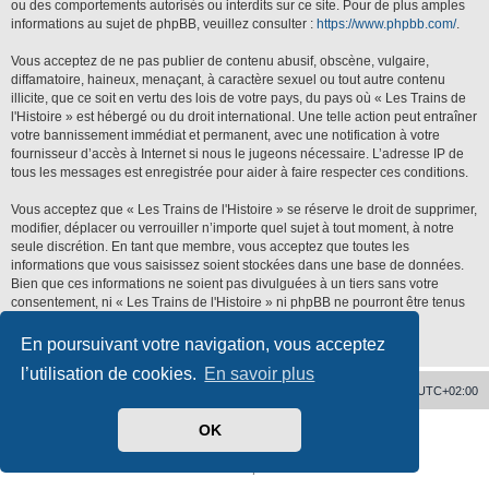
ou des comportements autorisés ou interdits sur ce site. Pour de plus amples
informations au sujet de phpBB, veuillez consulter :
https://www.phpbb.com/
.
Vous acceptez de ne pas publier de contenu abusif, obscène, vulgaire,
diffamatoire, haineux, menaçant, à caractère sexuel ou tout autre contenu
illicite, que ce soit en vertu des lois de votre pays, du pays où « Les Trains de
l'Histoire » est hébergé ou du droit international. Une telle action peut entraîner
votre bannissement immédiat et permanent, avec une notification à votre
fournisseur d’accès à Internet si nous le jugeons nécessaire. L’adresse IP de
tous les messages est enregistrée pour aider à faire respecter ces conditions.
Vous acceptez que « Les Trains de l'Histoire » se réserve le droit de supprimer,
modifier, déplacer ou verrouiller n’importe quel sujet à tout moment, à notre
seule discrétion. En tant que membre, vous acceptez que toutes les
informations que vous saisissez soient stockées dans une base de données.
Bien que ces informations ne soient pas divulguées à un tiers sans votre
consentement, ni « Les Trains de l'Histoire » ni phpBB ne pourront être tenus
responsables de toute tentative de piratage qui pourrait conduire à la
compromission des données.
En poursuivant votre navigation, vous acceptez
l’utilisation de cookies.
En savoir plus
Accueil
Supprimer les cookies
Heures au format
UTC+02:00
OK
Développé par
phpBB
® Forum Software © phpBB Limited
Traduit par
phpBB-fr.com
Confidentialité
|
Conditions