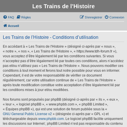
Les Trains de l'Histoire
FAQ
Règles
S’enregistrer
Connexion
Accueil
Les Trains de l'Histoire - Conditions d’utilisation
En accédant à « Les Trains de l'Histoire » (désigné ci-après par « nous »,
« notre », « nos », « Les Trains de l'Histoire », « https://www.tdh-forum.fr »),
vous acceptez d’être légalement lié par les conditions suivantes. Si vous
n’acceptez pas d’être légalement lié par toutes ces conditions, alors n’accédez
pas et/ou n’utilisez pas « Les Trains de l'Histoire ». Nous pouvons modifier ces
conditions à tout moment et ferons tout notre possible pour vous en informer.
Cependant, il est de votre responsabilité de vérifier ce document
régulièrement, car votre utilisation continue de « Les Trains de l'Histoire »
après toute modification constitue votre acceptation d’être légalement lié par
les conditions mises à jour et/ou modifiées.
Nos forums sont propulsés par phpBB (désigné ci-après par « ils », « eux »,
« leur », « logiciel phpBB », « www.phpbb.com », « phpBB Limited »,
« Équipes phpBB »), qui est une solution de forum publiée sous la «
GNU General Public License v2
» (désignée ci-après par « GPL ») et
téléchargeable depuis
www.phpbb.com
. Le logiciel phpBB facilite uniquement
les discussions sur Internet ; phpBB Limited n’est pas responsable du contenu