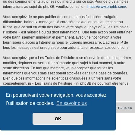
ou des comportements autorisés ou interdits sur ce site. Pour de plus amples
informations au sujet de phpBB, veuillez consulter :
https://www.phpbb.com/
.
Vous acceptez de ne pas publier de contenu abusif, obscène, vulgaire,
diffamatoire, haineux, menaçant, à caractère sexuel ou tout autre contenu
illicite, que ce soit en vertu des lois de votre pays, du pays où « Les Trains de
l'Histoire » est hébergé ou du droit international. Une telle action peut entraîner
votre bannissement immédiat et permanent, avec une notification à votre
fournisseur d’accès à Internet si nous le jugeons nécessaire. L’adresse IP de
tous les messages est enregistrée pour aider à faire respecter ces conditions.
Vous acceptez que « Les Trains de l'Histoire » se réserve le droit de supprimer,
modifier, déplacer ou verrouiller n’importe quel sujet à tout moment, à notre
seule discrétion. En tant que membre, vous acceptez que toutes les
informations que vous saisissez soient stockées dans une base de données.
Bien que ces informations ne soient pas divulguées à un tiers sans votre
consentement, ni « Les Trains de l'Histoire » ni phpBB ne pourront être tenus
responsables de toute tentative de piratage qui pourrait conduire à la
compromission des données.
En poursuivant votre navigation, vous acceptez
l’utilisation de cookies.
En savoir plus
Accueil
Supprimer les cookies
Heures au format
UTC+02:00
OK
Développé par
phpBB
® Forum Software © phpBB Limited
Traduit par
phpBB-fr.com
Confidentialité
|
Conditions