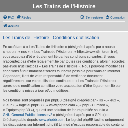
Les Trains de l'Histoire
FAQ
Règles
S’enregistrer
Connexion
Accueil
Les Trains de l'Histoire - Conditions d’utilisation
En accédant à « Les Trains de l'Histoire » (désigné ci-après par « nous »,
« notre », « nos », « Les Trains de l'Histoire », « https://www.tdh-forum.fr »),
vous acceptez d’être légalement lié par les conditions suivantes. Si vous
n’acceptez pas d’être légalement lié par toutes ces conditions, alors n’accédez
pas et/ou n’utilisez pas « Les Trains de l'Histoire ». Nous pouvons modifier ces
conditions à tout moment et ferons tout notre possible pour vous en informer.
Cependant, il est de votre responsabilité de vérifier ce document
régulièrement, car votre utilisation continue de « Les Trains de l'Histoire »
après toute modification constitue votre acceptation d’être légalement lié par
les conditions mises à jour et/ou modifiées.
Nos forums sont propulsés par phpBB (désigné ci-après par « ils », « eux »,
« leur », « logiciel phpBB », « www.phpbb.com », « phpBB Limited »,
« Équipes phpBB »), qui est une solution de forum publiée sous la «
GNU General Public License v2
» (désignée ci-après par « GPL ») et
téléchargeable depuis
www.phpbb.com
. Le logiciel phpBB facilite uniquement
les discussions sur Internet ; phpBB Limited n’est pas responsable du contenu