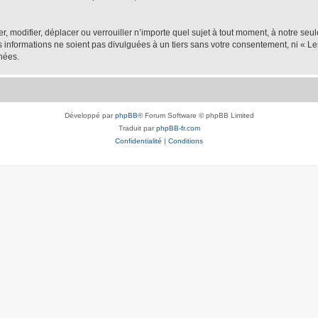
er, modifier, déplacer ou verrouiller n’importe quel sujet à tout moment, à notre se
nformations ne soient pas divulguées à un tiers sans votre consentement, ni « Les
nées.
Développé par
phpBB
® Forum Software © phpBB Limited
Traduit par
phpBB-fr.com
Confidentialité
|
Conditions