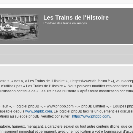
Les Trains de l'Histoire
L'histoire des trains en images
tre », « nos », « Les Trains de l'Histoire », « https://www.tdh-forum.fr »), vous acc
u n’utilisez pas « Les Trains de l'Histoire ». Nous pouvons modifier ces conditions 
 utilisation continue de « Les Trains de l'Histoire » après toute modification constit
 « leur », « logiciel phpBB », « www.phpbb.com », « phpBB Limited », « Équipes php
hargeable depuis
www.phpbb.com
. Le logiciel phpBB facilite uniquement les discus
tions au sujet de phpBB, veuillez consulter :
https://www.phpbb.com/
.
oire, haineux, menaçant, à caractère sexuel ou tout autre contenu illicite, que ce s
bannissement immédiat et permanent, avec une notification à votre fournisseur d’accè