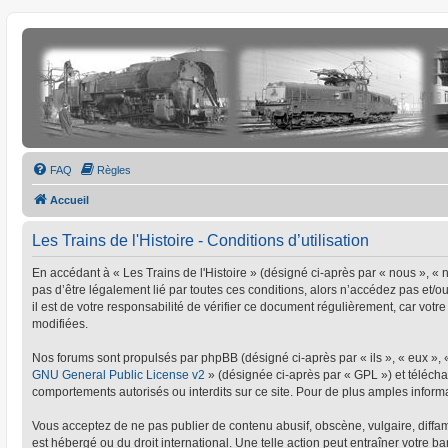
FAQ
Règles
Accueil
Les Trains de l'Histoire - Conditions d’utilisation
En accédant à « Les Trains de l'Histoire » (désigné ci-après par « nous », « no
pas d’être légalement lié par toutes ces conditions, alors n’accédez pas et/o
il est de votre responsabilité de vérifier ce document régulièrement, car votre
modifiées.
Nos forums sont propulsés par phpBB (désigné ci-après par « ils », « eux »,
GNU General Public License v2
» (désignée ci-après par « GPL ») et téléc
comportements autorisés ou interdits sur ce site. Pour de plus amples informa
Vous acceptez de ne pas publier de contenu abusif, obscène, vulgaire, diffamat
est hébergé ou du droit international. Une telle action peut entraîner votre 