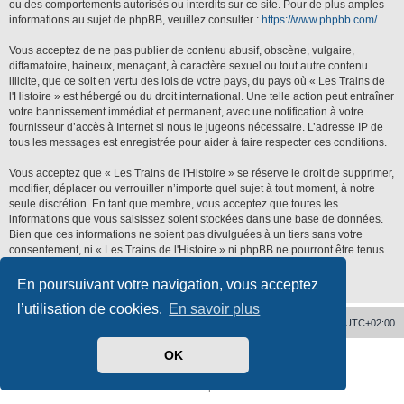
ou des comportements autorisés ou interdits sur ce site. Pour de plus amples
informations au sujet de phpBB, veuillez consulter :
https://www.phpbb.com/
.
Vous acceptez de ne pas publier de contenu abusif, obscène, vulgaire,
diffamatoire, haineux, menaçant, à caractère sexuel ou tout autre contenu
illicite, que ce soit en vertu des lois de votre pays, du pays où « Les Trains de
l'Histoire » est hébergé ou du droit international. Une telle action peut entraîner
votre bannissement immédiat et permanent, avec une notification à votre
fournisseur d’accès à Internet si nous le jugeons nécessaire. L’adresse IP de
tous les messages est enregistrée pour aider à faire respecter ces conditions.
Vous acceptez que « Les Trains de l'Histoire » se réserve le droit de supprimer,
modifier, déplacer ou verrouiller n’importe quel sujet à tout moment, à notre
seule discrétion. En tant que membre, vous acceptez que toutes les
informations que vous saisissez soient stockées dans une base de données.
Bien que ces informations ne soient pas divulguées à un tiers sans votre
consentement, ni « Les Trains de l'Histoire » ni phpBB ne pourront être tenus
responsables de toute tentative de piratage qui pourrait conduire à la
compromission des données.
En poursuivant votre navigation, vous acceptez
l’utilisation de cookies.
En savoir plus
Accueil
Supprimer les cookies
Heures au format
UTC+02:00
OK
Développé par
phpBB
® Forum Software © phpBB Limited
Traduit par
phpBB-fr.com
Confidentialité
|
Conditions