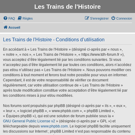
Les Trains de l'Histoire
FAQ
Règles
S’enregistrer
Connexion
Accueil
Les Trains de l'Histoire - Conditions d’utilisation
En accédant à « Les Trains de l'Histoire » (désigné ci-après par « nous »,
« notre », « nos », « Les Trains de l'Histoire », « https://www.tdh-forum.fr »),
vous acceptez d’être légalement lié par les conditions suivantes. Si vous
n’acceptez pas d’être légalement lié par toutes ces conditions, alors n’accédez
pas et/ou n’utilisez pas « Les Trains de l'Histoire ». Nous pouvons modifier ces
conditions à tout moment et ferons tout notre possible pour vous en informer.
Cependant, il est de votre responsabilité de vérifier ce document
régulièrement, car votre utilisation continue de « Les Trains de l'Histoire »
après toute modification constitue votre acceptation d’être légalement lié par
les conditions mises à jour et/ou modifiées.
Nos forums sont propulsés par phpBB (désigné ci-après par « ils », « eux »,
« leur », « logiciel phpBB », « www.phpbb.com », « phpBB Limited »,
« Équipes phpBB »), qui est une solution de forum publiée sous la «
GNU General Public License v2
» (désignée ci-après par « GPL ») et
téléchargeable depuis
www.phpbb.com
. Le logiciel phpBB facilite uniquement
les discussions sur Internet ; phpBB Limited n’est pas responsable du contenu