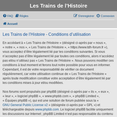
Les Trains de l'Histoire
FAQ
Règles
S’enregistrer
Connexion
Accueil
Les Trains de l'Histoire - Conditions d’utilisation
En accédant à « Les Trains de l'Histoire » (désigné ci-après par « nous »,
« notre », « nos », « Les Trains de l'Histoire », « https://www.tdh-forum.fr »),
vous acceptez d’être légalement lié par les conditions suivantes. Si vous
n’acceptez pas d’être légalement lié par toutes ces conditions, alors n’accédez
pas et/ou n’utilisez pas « Les Trains de l'Histoire ». Nous pouvons modifier ces
conditions à tout moment et ferons tout notre possible pour vous en informer.
Cependant, il est de votre responsabilité de vérifier ce document
régulièrement, car votre utilisation continue de « Les Trains de l'Histoire »
après toute modification constitue votre acceptation d’être légalement lié par
les conditions mises à jour et/ou modifiées.
Nos forums sont propulsés par phpBB (désigné ci-après par « ils », « eux »,
« leur », « logiciel phpBB », « www.phpbb.com », « phpBB Limited »,
« Équipes phpBB »), qui est une solution de forum publiée sous la «
GNU General Public License v2
» (désignée ci-après par « GPL ») et
téléchargeable depuis
www.phpbb.com
. Le logiciel phpBB facilite uniquement
les discussions sur Internet ; phpBB Limited n’est pas responsable du contenu