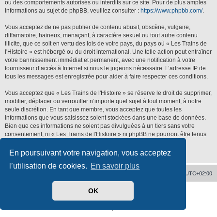
ou des comportements autorisés ou interdits sur ce site. Pour de plus amples
informations au sujet de phpBB, veuillez consulter :
https://www.phpbb.com/
.
Vous acceptez de ne pas publier de contenu abusif, obscène, vulgaire,
diffamatoire, haineux, menaçant, à caractère sexuel ou tout autre contenu
illicite, que ce soit en vertu des lois de votre pays, du pays où « Les Trains de
l'Histoire » est hébergé ou du droit international. Une telle action peut entraîner
votre bannissement immédiat et permanent, avec une notification à votre
fournisseur d’accès à Internet si nous le jugeons nécessaire. L’adresse IP de
tous les messages est enregistrée pour aider à faire respecter ces conditions.
Vous acceptez que « Les Trains de l'Histoire » se réserve le droit de supprimer,
modifier, déplacer ou verrouiller n’importe quel sujet à tout moment, à notre
seule discrétion. En tant que membre, vous acceptez que toutes les
informations que vous saisissez soient stockées dans une base de données.
Bien que ces informations ne soient pas divulguées à un tiers sans votre
consentement, ni « Les Trains de l'Histoire » ni phpBB ne pourront être tenus
responsables de toute tentative de piratage qui pourrait conduire à la
compromission des données.
En poursuivant votre navigation, vous acceptez
l’utilisation de cookies.
En savoir plus
Accueil
Supprimer les cookies
Heures au format
UTC+02:00
OK
Développé par
phpBB
® Forum Software © phpBB Limited
Traduit par
phpBB-fr.com
Confidentialité
|
Conditions