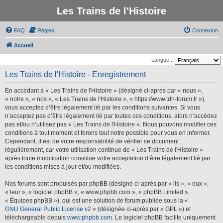
Les Trains de l'Histoire
FAQ
Règles
Connexion
Accueil
Langue :
Les Trains de l'Histoire - Enregistrement
En accédant à « Les Trains de l'Histoire » (désigné ci-après par « nous »,
« notre », « nos », « Les Trains de l'Histoire », « https://www.tdh-forum.fr »),
vous acceptez d’être légalement lié par les conditions suivantes. Si vous
n’acceptez pas d’être légalement lié par toutes ces conditions, alors n’accédez
pas et/ou n’utilisez pas « Les Trains de l'Histoire ». Nous pouvons modifier ces
conditions à tout moment et ferons tout notre possible pour vous en informer.
Cependant, il est de votre responsabilité de vérifier ce document
régulièrement, car votre utilisation continue de « Les Trains de l'Histoire »
après toute modification constitue votre acceptation d’être légalement lié par
les conditions mises à jour et/ou modifiées.
Nos forums sont propulsés par phpBB (désigné ci-après par « ils », « eux »,
« leur », « logiciel phpBB », « www.phpbb.com », « phpBB Limited »,
« Équipes phpBB »), qui est une solution de forum publiée sous la «
GNU General Public License v2
» (désignée ci-après par « GPL ») et
téléchargeable depuis
www.phpbb.com
. Le logiciel phpBB facilite uniquement