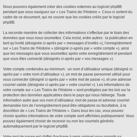
Nous pouvons également créer des cookies externes au logiciel phpBB
pendant que vous naviguez sur « Les Trains de l'Histoire ». Ceux-ci sortent du
cadre de ce document, qui ne couvre que les cookies créés par le logiciel
phpBB.
La seconde manière de collecter des informations s’effectue par le biais des
données que vous nous soumettez. Cela inclut, entre autres : la publication en
tant qu’invité (désignée ci-après par « messages d’invités »), l’enregistrement
sur « Les Trains de l'Histoire » (désigné ci-après par « votre compte »), ainsi
que les messages que vous soumettez après votre enregistrement et pendant
que vous êtes connecté (désignés ci-après par « vos messages »).
Votre compte contiendra au minimum : un nom d’utilisateur unique (désigné ci-
après par « votre nom d’utilisateur »), un mot de passe personnel utilisé pour
vous connecter (désigné ci-après par « votre mot de passe »), et une adresse
courriel valide (désignée ci-après par « votre courriel »). Les informations de
votre compte sur « Les Trains de l'Histoire » sont protégées par les lois sur la
protection des données applicables dans le pays qui nous héberge. Toute
information autre que vos nom d’utilisateur, mot de passe et adresse courriel
demandée lors de l’enregistrement peut être obligatoire ou facultative, à la
discrétion de « Les Trains de l'Histoire ». Dans tous les cas, vous pouvez
choisir quelles informations de votre compte sont affichées publiquement. Vous
pouvez également choisir de recevoir ou non les courriels générés
automatiquement par le logiciel phpBB.
Votre mot de passe est chiffré (hachage à sens unique) pour garantir sa