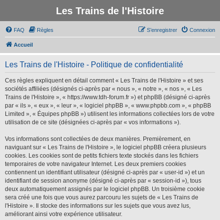
Les Trains de l'Histoire
FAQ
Règles
S’enregistrer
Connexion
Accueil
Les Trains de l'Histoire - Politique de confidentialité
Ces règles expliquent en détail comment « Les Trains de l'Histoire » et ses
sociétés affiliées (désignés ci-après par « nous », « notre », « nos », « Les
Trains de l'Histoire », « https://www.tdh-forum.fr ») et phpBB (désigné ci-après
par « ils », « eux », « leur », « logiciel phpBB », « www.phpbb.com », « phpBB
Limited », « Équipes phpBB ») utilisent les informations collectées lors de votre
utilisation de ce site (désignées ci-après par « vos informations »).
Vos informations sont collectées de deux manières. Premièrement, en
naviguant sur « Les Trains de l'Histoire », le logiciel phpBB créera plusieurs
cookies. Les cookies sont de petits fichiers texte stockés dans les fichiers
temporaires de votre navigateur Internet. Les deux premiers cookies
contiennent un identifiant utilisateur (désigné ci-après par « user-id ») et un
identifiant de session anonyme (désigné ci-après par « session-id »), tous
deux automatiquement assignés par le logiciel phpBB. Un troisième cookie
sera créé une fois que vous aurez parcouru les sujets de « Les Trains de
l'Histoire ». Il stocke des informations sur les sujets que vous avez lus,
améliorant ainsi votre expérience utilisateur.