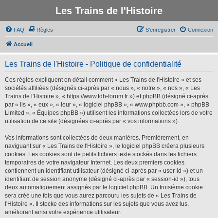
Les Trains de l'Histoire
FAQ
Règles
S’enregistrer
Connexion
Accueil
Les Trains de l'Histoire - Politique de confidentialité
Ces règles expliquent en détail comment « Les Trains de l'Histoire » et ses
sociétés affiliées (désignés ci-après par « nous », « notre », « nos », « Les
Trains de l'Histoire », « https://www.tdh-forum.fr ») et phpBB (désigné ci-après
par « ils », « eux », « leur », « logiciel phpBB », « www.phpbb.com », « phpBB
Limited », « Équipes phpBB ») utilisent les informations collectées lors de votre
utilisation de ce site (désignées ci-après par « vos informations »).
Vos informations sont collectées de deux manières. Premièrement, en
naviguant sur « Les Trains de l'Histoire », le logiciel phpBB créera plusieurs
cookies. Les cookies sont de petits fichiers texte stockés dans les fichiers
temporaires de votre navigateur Internet. Les deux premiers cookies
contiennent un identifiant utilisateur (désigné ci-après par « user-id ») et un
identifiant de session anonyme (désigné ci-après par « session-id »), tous
deux automatiquement assignés par le logiciel phpBB. Un troisième cookie
sera créé une fois que vous aurez parcouru les sujets de « Les Trains de
l'Histoire ». Il stocke des informations sur les sujets que vous avez lus,
améliorant ainsi votre expérience utilisateur.