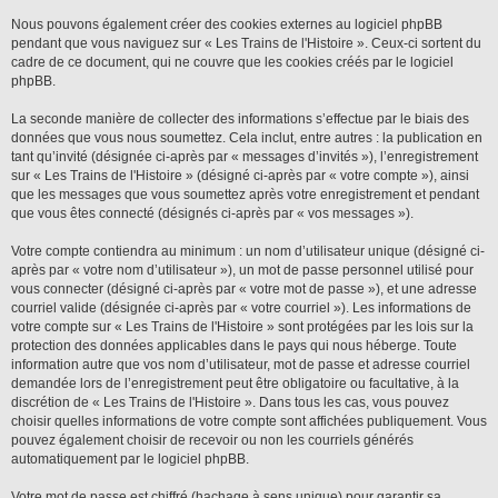
Nous pouvons également créer des cookies externes au logiciel phpBB
pendant que vous naviguez sur « Les Trains de l'Histoire ». Ceux-ci sortent du
cadre de ce document, qui ne couvre que les cookies créés par le logiciel
phpBB.
La seconde manière de collecter des informations s’effectue par le biais des
données que vous nous soumettez. Cela inclut, entre autres : la publication en
tant qu’invité (désignée ci-après par « messages d’invités »), l’enregistrement
sur « Les Trains de l'Histoire » (désigné ci-après par « votre compte »), ainsi
que les messages que vous soumettez après votre enregistrement et pendant
que vous êtes connecté (désignés ci-après par « vos messages »).
Votre compte contiendra au minimum : un nom d’utilisateur unique (désigné ci-
après par « votre nom d’utilisateur »), un mot de passe personnel utilisé pour
vous connecter (désigné ci-après par « votre mot de passe »), et une adresse
courriel valide (désignée ci-après par « votre courriel »). Les informations de
votre compte sur « Les Trains de l'Histoire » sont protégées par les lois sur la
protection des données applicables dans le pays qui nous héberge. Toute
information autre que vos nom d’utilisateur, mot de passe et adresse courriel
demandée lors de l’enregistrement peut être obligatoire ou facultative, à la
discrétion de « Les Trains de l'Histoire ». Dans tous les cas, vous pouvez
choisir quelles informations de votre compte sont affichées publiquement. Vous
pouvez également choisir de recevoir ou non les courriels générés
automatiquement par le logiciel phpBB.
Votre mot de passe est chiffré (hachage à sens unique) pour garantir sa