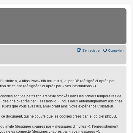
S’enregistrer
Connexion
l'Histoire », « https://www.tdh-forum.fr ») et phpBB (désigné ci-après par
tion de ce site (désignées ci-après par « vos informations »).
ookies sont de petits fichiers texte stockés dans les fichiers temporaires de
yme (désigné ci-après par « session-id »), tous deux automatiquement assignés
 sujets que vous avez lus, améliorant ainsi votre expérience utilisateur.
 ce document, qui ne couvre que les cookies créés par le logiciel phpBB.
 qu’invité (désignée ci-après par « messages d’invités »), l’enregistrement
e vous êtes connecté (désignés ci-après par « vos messages »).