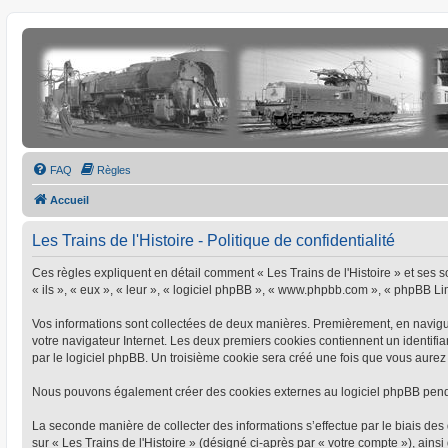
FAQ
Règles
Accueil
Les Trains de l'Histoire - Politique de confidentialité
Ces règles expliquent en détail comment « Les Trains de l'Histoire » et ses soc
« ils », « eux », « leur », « logiciel phpBB », « www.phpbb.com », « phpBB Limi
Vos informations sont collectées de deux manières. Premièrement, en naviguant
votre navigateur Internet. Les deux premiers cookies contiennent un identifia
par le logiciel phpBB. Un troisième cookie sera créé une fois que vous aurez pa
Nous pouvons également créer des cookies externes au logiciel phpBB pendant
La seconde manière de collecter des informations s’effectue par le biais des 
sur « Les Trains de l'Histoire » (désigné ci-après par « votre compte »), a