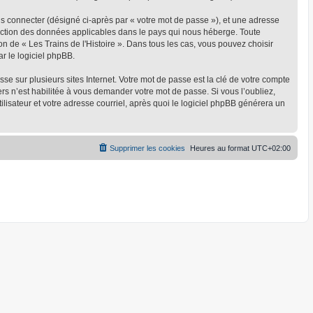
us connecter (désigné ci-après par « votre mot de passe »), et une adresse
rotection des données applicables dans le pays qui nous héberge. Toute
on de « Les Trains de l'Histoire ». Dans tous les cas, vous pouvez choisir
r le logiciel phpBB.
 sur plusieurs sites Internet. Votre mot de passe est la clé de votre compte
ers n’est habilitée à vous demander votre mot de passe. Si vous l’oubliez,
lisateur et votre adresse courriel, après quoi le logiciel phpBB générera un
Supprimer les cookies
Heures au format
UTC+02:00