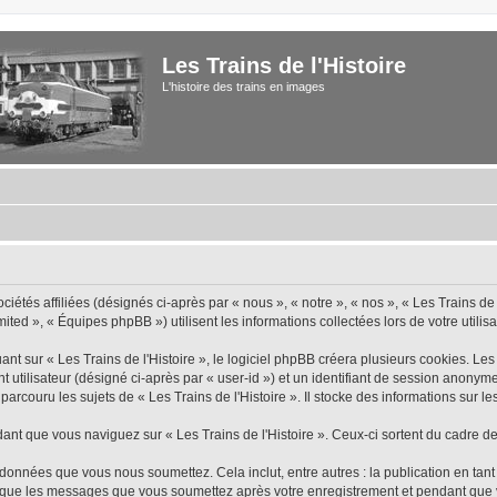
Les Trains de l'Histoire
L'histoire des trains en images
iétés affiliées (désignés ci-après par « nous », « notre », « nos », « Les Trains de 
ted », « Équipes phpBB ») utilisent les informations collectées lors de votre utilisa
 sur « Les Trains de l'Histoire », le logiciel phpBB créera plusieurs cookies. Les c
nt utilisateur (désigné ci-après par « user-id ») et un identifiant de session anon
rcouru les sujets de « Les Trains de l'Histoire ». Il stocke des informations sur les
 que vous naviguez sur « Les Trains de l'Histoire ». Ceux-ci sortent du cadre de
données que vous nous soumettez. Cela inclut, entre autres : la publication en tant
insi que les messages que vous soumettez après votre enregistrement et pendant qu