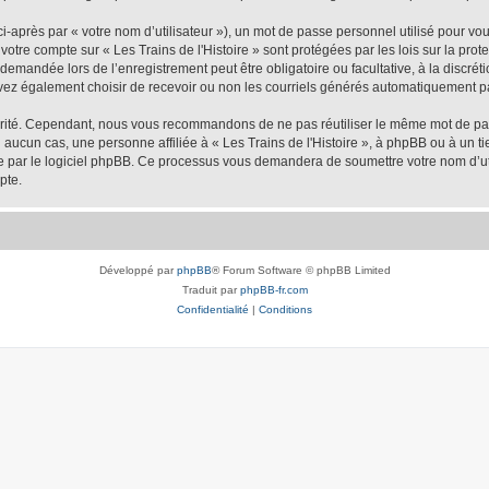
-après par « votre nom d’utilisateur »), un mot de passe personnel utilisé pour vo
e votre compte sur « Les Trains de l'Histoire » sont protégées par les lois sur la p
demandée lors de l’enregistrement peut être obligatoire ou facultative, à la discréti
vez également choisir de recevoir ou non les courriels générés automatiquement pa
urité. Cependant, nous vous recommandons de ne pas réutiliser le même mot de passe
 aucun cas, une personne affiliée à « Les Trains de l'Histoire », à phpBB ou à un ti
nie par le logiciel phpBB. Ce processus vous demandera de soumettre votre nom d’uti
pte.
Développé par
phpBB
® Forum Software © phpBB Limited
Traduit par
phpBB-fr.com
Confidentialité
|
Conditions