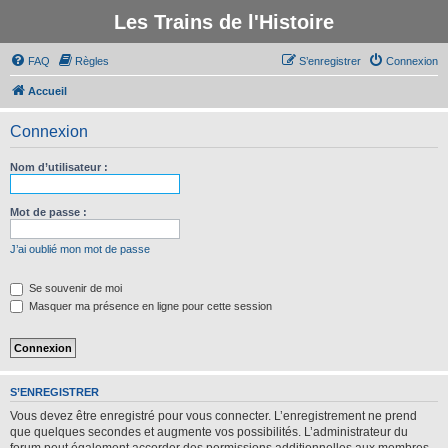
Les Trains de l'Histoire
FAQ
Règles
S’enregistrer
Connexion
Accueil
Connexion
Nom d’utilisateur :
Mot de passe :
J’ai oublié mon mot de passe
Se souvenir de moi
Masquer ma présence en ligne pour cette session
S’ENREGISTRER
Vous devez être enregistré pour vous connecter. L’enregistrement ne prend
que quelques secondes et augmente vos possibilités. L’administrateur du
forum peut également accorder des permissions additionnelles aux membres