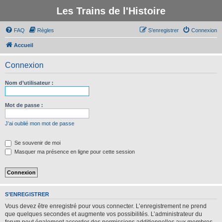
Les Trains de l'Histoire
FAQ
Règles
S’enregistrer
Connexion
Accueil
Connexion
Nom d’utilisateur :
Mot de passe :
J’ai oublié mon mot de passe
Se souvenir de moi
Masquer ma présence en ligne pour cette session
S’ENREGISTRER
Vous devez être enregistré pour vous connecter. L’enregistrement ne prend
que quelques secondes et augmente vos possibilités. L’administrateur du
forum peut également accorder des permissions additionnelles aux membres