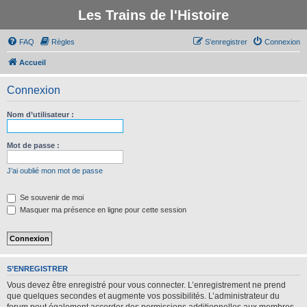
Les Trains de l'Histoire
FAQ
Règles
S’enregistrer
Connexion
Accueil
Connexion
Nom d’utilisateur :
Mot de passe :
J’ai oublié mon mot de passe
Se souvenir de moi
Masquer ma présence en ligne pour cette session
S’ENREGISTRER
Vous devez être enregistré pour vous connecter. L’enregistrement ne prend
que quelques secondes et augmente vos possibilités. L’administrateur du
forum peut également accorder des permissions additionnelles aux membres