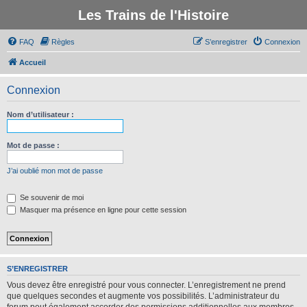
Les Trains de l'Histoire
FAQ
Règles
S’enregistrer
Connexion
Accueil
Connexion
Nom d’utilisateur :
Mot de passe :
J’ai oublié mon mot de passe
Se souvenir de moi
Masquer ma présence en ligne pour cette session
S’ENREGISTRER
Vous devez être enregistré pour vous connecter. L’enregistrement ne prend
que quelques secondes et augmente vos possibilités. L’administrateur du
forum peut également accorder des permissions additionnelles aux membres