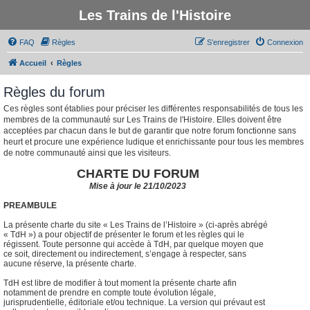
Les Trains de l'Histoire
FAQ
Règles
S’enregistrer
Connexion
Accueil
Règles
Règles du forum
Ces règles sont établies pour préciser les différentes responsabilités de tous les
membres de la communauté sur Les Trains de l'Histoire. Elles doivent être
acceptées par chacun dans le but de garantir que notre forum fonctionne sans
heurt et procure une expérience ludique et enrichissante pour tous les membres
de notre communauté ainsi que les visiteurs.
CHARTE DU FORUM
Mise à jour le 21/10/2023
PREAMBULE
La présente charte du site « Les Trains de l’Histoire » (ci-après abrégé
« TdH ») a pour objectif de présenter le forum et les règles qui le
régissent. Toute personne qui accède à TdH, par quelque moyen que
ce soit, directement ou indirectement, s’engage à respecter, sans
aucune réserve, la présente charte.
TdH est libre de modifier à tout moment la présente charte afin
notamment de prendre en compte toute évolution légale,
jurisprudentielle, éditoriale et/ou technique. La version qui prévaut est