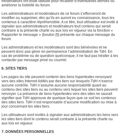
modérateurs ont toute latitude pour recadrer d’éventuelles dérives ou
améliorer la lisibilité du forum.
Les administrateurs et modérateurs de ce forum s’efforceront de
modifier ou supprimer, dès qu’ils en auront eu connaissance, tous les
contenus à caractère répréhensible. A ce titre, tout utilisateur est invité à
signaler aux administrateurs et modérateurs tout contenu qui serait
contraire à la présente charte ou aux lois en vigueur via la fonction «
Rapporter le message » (bouton [!]) présente sur chaque message du
forum.
Les administrateurs et les modérateurs sont des bénévoles et ne
peuvent donc pas gérer en permanence l’administration de TdH. En
cas de problème ou de question quelconque, il ne faut pas hésiter à les
contacter par message privé ou courriel.
6. SITES TIERS
Les pages du site peuvent contenir des liens hypertextes renvoyant
vers des sites Internet édités par des tiers sur lesquels TdH n’exerce
aucune contrôle. TdH n’assume aucune responsabilité quant au
contenu des sites tiers ou au contenu vers lequel les sites tiers peuvent
renvoyer. La présence de liens hypertextes vers des sites ne saurait
signifier que TdH approuve de quelque façon que ce soit les contenus
des sites tiers. TdH n’est responsable d’aucune modification ou mise à
jour concernant les sites tiers.
Les utilisateurs sont invités à signaler aux administrateurs les liens vers
les sites tiers dont le contenu serait contraire à la présente charte ou
aux lois en vigueur.
7. DONNÉES PERSONNELLES