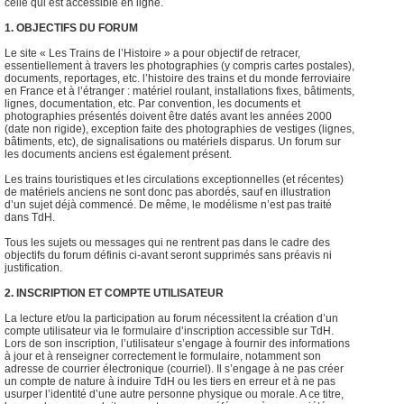
celle qui est accessible en ligne.
1. OBJECTIFS DU FORUM
Le site « Les Trains de l’Histoire » a pour objectif de retracer,
essentiellement à travers les photographies (y compris cartes postales),
documents, reportages, etc. l’histoire des trains et du monde ferroviaire
en France et à l’étranger : matériel roulant, installations fixes, bâtiments,
lignes, documentation, etc. Par convention, les documents et
photographies présentés doivent être datés avant les années 2000
(date non rigide), exception faite des photographies de vestiges (lignes,
bâtiments, etc), de signalisations ou matériels disparus. Un forum sur
les documents anciens est également présent.
Les trains touristiques et les circulations exceptionnelles (et récentes)
de matériels anciens ne sont donc pas abordés, sauf en illustration
d’un sujet déjà commencé. De même, le modélisme n’est pas traité
dans TdH.
Tous les sujets ou messages qui ne rentrent pas dans le cadre des
objectifs du forum définis ci-avant seront supprimés sans préavis ni
justification.
2. INSCRIPTION ET COMPTE UTILISATEUR
La lecture et/ou la participation au forum nécessitent la création d’un
compte utilisateur via le formulaire d’inscription accessible sur TdH.
Lors de son inscription, l’utilisateur s’engage à fournir des informations
à jour et à renseigner correctement le formulaire, notamment son
adresse de courrier électronique (courriel). Il s’engage à ne pas créer
un compte de nature à induire TdH ou les tiers en erreur et à ne pas
usurper l’identité d’une autre personne physique ou morale. A ce titre,