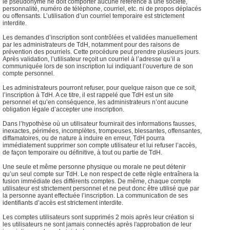
le pseudonyme ne doit comporter aucune référence à une société,
personnalité, numéro de téléphone, courriel, etc. ni de propos déplacés
ou offensants. L’utilisation d’un courriel temporaire est strictement
interdite.
Les demandes d’inscription sont contrôlées et validées manuellement
par les administrateurs de TdH, notamment pour des raisons de
prévention des pourriels. Cette procédure peut prendre plusieurs jours.
Après validation, l’utilisateur reçoit un courriel à l’adresse qu’il a
communiquée lors de son inscription lui indiquant l’ouverture de son
compte personnel.
Les administrateurs pourront refuser, pour quelque raison que ce soit,
l’inscription à TdH. A ce titre, il est rappelé que TdH est un site
personnel et qu’en conséquence, les administrateurs n’ont aucune
obligation légale d’accepter une inscription.
Dans l’hypothèse où un utilisateur fournirait des informations fausses,
inexactes, périmées, incomplètes, trompeuses, blessantes, offensantes,
diffamatoires, ou de nature à induire en erreur, TdH pourra
immédiatement supprimer son compte utilisateur et lui refuser l’accès,
de façon temporaire ou définitive, à tout ou partie de TdH.
Une seule et même personne physique ou morale ne peut détenir
qu’un seul compte sur TdH. Le non respect de cette règle entraînera la
fusion immédiate des différents comptes. De même, chaque compte
utilisateur est strictement personnel et ne peut donc être utilisé que par
la personne ayant effectuée l’inscription. La communication de ses
identifiants d’accès est strictement interdite.
Les comptes utilisateurs sont supprimés 2 mois après leur création si
les utilisateurs ne sont jamais connectés après l'approbation de leur