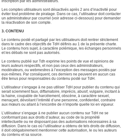
inscription par les administrateurs.
Les comptes utilisateurs sont désactivés après 2 ans d’inactivité pour
éviter tout problème de piratage. Dans ce cas, l’utilisateur doit contacter
un administrateur par courriel (voir adresse ci-dessous) pour demander
la réactivation de son compte.
3. CONTENU
Le contenu posté et partagé par les utilisateurs doit rentrer strictement
dans le cadre des objectifs de TdH définis au 1 de la présente charte.
Le contenu hors sujet, à caractère polémique, les échanges personnels
et les débats ne sont pas autorisés.
Le contenu publié sur Tdh exprime les points de vue et opinions de
leurs auteurs respectifs, et non pas ceux des administrateurs,
modérateurs, ou webmestres à l’exception des messages postés par
eux-mêmes. Par conséquent, ces derniers ne peuvent en aucun cas
être tenus pour responsables du contenu posté sur TdH.
L’utilisateur s’engage à ne pas utiliser TdH pour publier du contenu qui
serait sciemment faux, diffamatoire, imprécis, abusif, vulgaire, incitant à
la haine, coupable de harcèlement, obscène, à caractère sexuel,
menaçant, dévoilant l’intimité d’une personne, confidentiel, contraire
aux mœurs ou allant à l’encontre de n’importe quelle loi en vigueur.
L’utilisateur s’engage à ne publier aucun contenu sur TdH ne se
conformant pas aux droits d’auteur, au code de la propriété
intellectuelle ou ne disposant pas des autorisations nécessaires à sa
diffusion. Dans le cas où l’utilisateur a obtenu de tels droits de diffusion,
il doit obligatoirement mentionner cette autorisation, le ou les auteurs
du contenu et sa source.