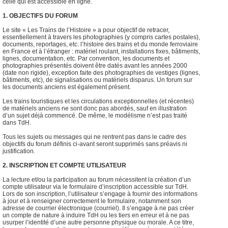
celle qui est accessible en ligne.
1. OBJECTIFS DU FORUM
Le site « Les Trains de l’Histoire » a pour objectif de retracer,
essentiellement à travers les photographies (y compris cartes postales),
documents, reportages, etc. l’histoire des trains et du monde ferroviaire
en France et à l’étranger : matériel roulant, installations fixes, bâtiments,
lignes, documentation, etc. Par convention, les documents et
photographies présentés doivent être datés avant les années 2000
(date non rigide), exception faite des photographies de vestiges (lignes,
bâtiments, etc), de signalisations ou matériels disparus. Un forum sur
les documents anciens est également présent.
Les trains touristiques et les circulations exceptionnelles (et récentes)
de matériels anciens ne sont donc pas abordés, sauf en illustration
d’un sujet déjà commencé. De même, le modélisme n’est pas traité
dans TdH.
Tous les sujets ou messages qui ne rentrent pas dans le cadre des
objectifs du forum définis ci-avant seront supprimés sans préavis ni
justification.
2. INSCRIPTION ET COMPTE UTILISATEUR
La lecture et/ou la participation au forum nécessitent la création d’un
compte utilisateur via le formulaire d’inscription accessible sur TdH.
Lors de son inscription, l’utilisateur s’engage à fournir des informations
à jour et à renseigner correctement le formulaire, notamment son
adresse de courrier électronique (courriel). Il s’engage à ne pas créer
un compte de nature à induire TdH ou les tiers en erreur et à ne pas
usurper l’identité d’une autre personne physique ou morale. A ce titre,