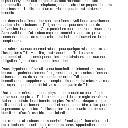
le pseudonyme ne doit comporter aucune référence à une société,
personnalité, numéro de téléphone, courriel, etc. ni de propos déplacés
ou offensants. L’utilisation d’un courriel temporaire est strictement
interdite.
Les demandes d’inscription sont contrôlées et validées manuellement
par les administrateurs de TdH, notamment pour des raisons de
prévention des pourriels. Cette procédure peut prendre plusieurs jours.
Après validation, l’utilisateur reçoit un courriel à l’adresse qu’il a
communiquée lors de son inscription lui indiquant l’ouverture de son
compte personnel.
Les administrateurs pourront refuser, pour quelque raison que ce soit,
l’inscription à TdH. A ce titre, il est rappelé que TdH est un site
personnel et qu’en conséquence, les administrateurs n’ont aucune
obligation légale d’accepter une inscription.
Dans l’hypothèse où un utilisateur fournirait des informations fausses,
inexactes, périmées, incomplètes, trompeuses, blessantes, offensantes,
diffamatoires, ou de nature à induire en erreur, TdH pourra
immédiatement supprimer son compte utilisateur et lui refuser l’accès,
de façon temporaire ou définitive, à tout ou partie de TdH.
Une seule et même personne physique ou morale ne peut détenir
qu’un seul compte sur TdH. Le non respect de cette règle entraînera la
fusion immédiate des différents comptes. De même, chaque compte
utilisateur est strictement personnel et ne peut donc être utilisé que par
la personne ayant effectuée l’inscription. La communication de ses
identifiants d’accès est strictement interdite.
Les comptes utilisateurs sont supprimés 2 mois après leur création si
les utilisateurs ne sont jamais connectés après l'approbation de leur