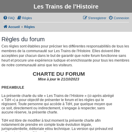
Les Trains de l'Histoire
FAQ
Règles
S’enregistrer
Connexion
Accueil
Règles
Règles du forum
Ces règles sont établies pour préciser les différentes responsabilités de tous les
membres de la communauté sur Les Trains de l'Histoire. Elles doivent être
acceptées par chacun dans le but de garantir que notre forum fonctionne sans
heurt et procure une expérience ludique et enrichissante pour tous les membres
de notre communauté ainsi que les visiteurs.
CHARTE DU FORUM
Mise à jour le 21/10/2023
PREAMBULE
La présente charte du site « Les Trains de l’Histoire » (ci-après abrégé
« TdH ») a pour objectif de présenter le forum et les règles qui le
régissent. Toute personne qui accède à TdH, par quelque moyen que
ce soit, directement ou indirectement, s’engage à respecter, sans
aucune réserve, la présente charte.
TdH est libre de modifier à tout moment la présente charte afin
notamment de prendre en compte toute évolution légale,
jurisprudentielle, éditoriale et/ou technique. La version qui prévaut est