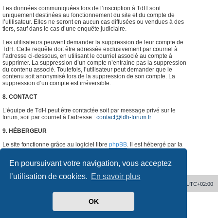
Les données communiquées lors de l’inscription à TdH sont
uniquement destinées au fonctionnement du site et du compte de
l’utilisateur. Elles ne seront en aucun cas diffusées ou vendues à des
tiers, sauf dans le cas d’une enquête judiciaire.
Les utilisateurs peuvent demander la suppression de leur compte de
TdH. Cette requête doit être adressée exclusivement par courriel à
l’adresse ci-dessous, en utilisant le courriel associé au compte à
supprimer. La suppression d’un compte n’entraine pas la suppression
du contenu associé. Toutefois, l’utilisateur peut demander que le
contenu soit anonymisé lors de la suppression de son compte. La
suppression d’un compte est irréversible.
8. CONTACT
L’équipe de TdH peut être contactée soit par message privé sur le
forum, soit par courriel à l’adresse :
contact@tdh-forum.fr
9. HÉBERGEUR
Le site fonctionne grâce au logiciel libre
phpBB
. Il est hébergé par la
société
o2switch
, Chemin des Pardiaux, 63000 Clermont-Ferrand,
France.
#
En poursuivant votre navigation, vous acceptez
l’utilisation de cookies.
En savoir plus
Accueil
Supprimer les cookies
Heures au format
UTC+02:00
OK
Développé par
phpBB
® Forum Software © phpBB Limited
Traduit par
phpBB-fr.com