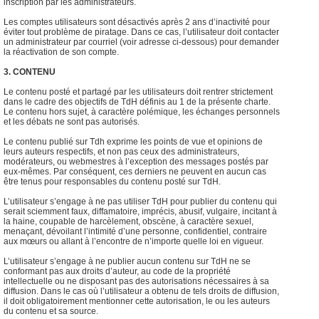
inscription par les administrateurs.
Les comptes utilisateurs sont désactivés après 2 ans d’inactivité pour
éviter tout problème de piratage. Dans ce cas, l’utilisateur doit contacter
un administrateur par courriel (voir adresse ci-dessous) pour demander
la réactivation de son compte.
3. CONTENU
Le contenu posté et partagé par les utilisateurs doit rentrer strictement
dans le cadre des objectifs de TdH définis au 1 de la présente charte.
Le contenu hors sujet, à caractère polémique, les échanges personnels
et les débats ne sont pas autorisés.
Le contenu publié sur Tdh exprime les points de vue et opinions de
leurs auteurs respectifs, et non pas ceux des administrateurs,
modérateurs, ou webmestres à l’exception des messages postés par
eux-mêmes. Par conséquent, ces derniers ne peuvent en aucun cas
être tenus pour responsables du contenu posté sur TdH.
L’utilisateur s’engage à ne pas utiliser TdH pour publier du contenu qui
serait sciemment faux, diffamatoire, imprécis, abusif, vulgaire, incitant à
la haine, coupable de harcèlement, obscène, à caractère sexuel,
menaçant, dévoilant l’intimité d’une personne, confidentiel, contraire
aux mœurs ou allant à l’encontre de n’importe quelle loi en vigueur.
L’utilisateur s’engage à ne publier aucun contenu sur TdH ne se
conformant pas aux droits d’auteur, au code de la propriété
intellectuelle ou ne disposant pas des autorisations nécessaires à sa
diffusion. Dans le cas où l’utilisateur a obtenu de tels droits de diffusion,
il doit obligatoirement mentionner cette autorisation, le ou les auteurs
du contenu et sa source.