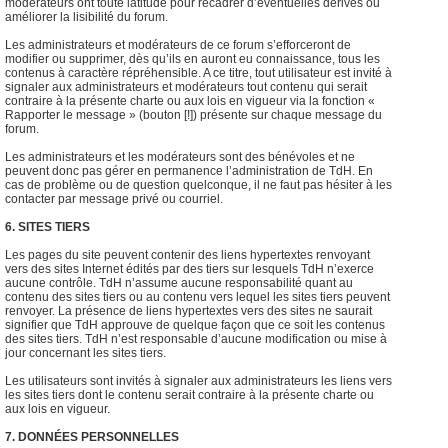
modérateurs ont toute latitude pour recadrer d’éventuelles dérives ou
améliorer la lisibilité du forum.
Les administrateurs et modérateurs de ce forum s’efforceront de
modifier ou supprimer, dès qu’ils en auront eu connaissance, tous les
contenus à caractère répréhensible. A ce titre, tout utilisateur est invité à
signaler aux administrateurs et modérateurs tout contenu qui serait
contraire à la présente charte ou aux lois en vigueur via la fonction «
Rapporter le message » (bouton [!]) présente sur chaque message du
forum.
Les administrateurs et les modérateurs sont des bénévoles et ne
peuvent donc pas gérer en permanence l’administration de TdH. En
cas de problème ou de question quelconque, il ne faut pas hésiter à les
contacter par message privé ou courriel.
6. SITES TIERS
Les pages du site peuvent contenir des liens hypertextes renvoyant
vers des sites Internet édités par des tiers sur lesquels TdH n’exerce
aucune contrôle. TdH n’assume aucune responsabilité quant au
contenu des sites tiers ou au contenu vers lequel les sites tiers peuvent
renvoyer. La présence de liens hypertextes vers des sites ne saurait
signifier que TdH approuve de quelque façon que ce soit les contenus
des sites tiers. TdH n’est responsable d’aucune modification ou mise à
jour concernant les sites tiers.
Les utilisateurs sont invités à signaler aux administrateurs les liens vers
les sites tiers dont le contenu serait contraire à la présente charte ou
aux lois en vigueur.
7. DONNÉES PERSONNELLES