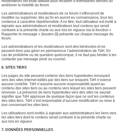
modérateurs ont toute latitude pour recadrer d’éventuelles dérives ou
améliorer la lisibilité du forum.
Les administrateurs et modérateurs de ce forum s’efforceront de
modifier ou supprimer, dès qu’ils en auront eu connaissance, tous les
contenus à caractère répréhensible. A ce titre, tout utilisateur est invité à
signaler aux administrateurs et modérateurs tout contenu qui serait
contraire à la présente charte ou aux lois en vigueur via la fonction «
Rapporter le message » (bouton [!]) présente sur chaque message du
forum.
Les administrateurs et les modérateurs sont des bénévoles et ne
peuvent donc pas gérer en permanence l’administration de TdH. En
cas de problème ou de question quelconque, il ne faut pas hésiter à les
contacter par message privé ou courriel.
6. SITES TIERS
Les pages du site peuvent contenir des liens hypertextes renvoyant
vers des sites Internet édités par des tiers sur lesquels TdH n’exerce
aucune contrôle. TdH n’assume aucune responsabilité quant au
contenu des sites tiers ou au contenu vers lequel les sites tiers peuvent
renvoyer. La présence de liens hypertextes vers des sites ne saurait
signifier que TdH approuve de quelque façon que ce soit les contenus
des sites tiers. TdH n’est responsable d’aucune modification ou mise à
jour concernant les sites tiers.
Les utilisateurs sont invités à signaler aux administrateurs les liens vers
les sites tiers dont le contenu serait contraire à la présente charte ou
aux lois en vigueur.
7. DONNÉES PERSONNELLES