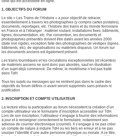
celle qui est accessible en ligne.
1. OBJECTIFS DU FORUM
Le site « Les Trains de l’Histoire » a pour objectif de retracer,
essentiellement à travers les photographies (y compris cartes postales),
documents, reportages, etc. l’histoire des trains et du monde ferroviaire
en France et à l’étranger : matériel roulant, installations fixes, bâtiments,
lignes, documentation, etc. Par convention, les documents et
photographies présentés doivent être datés avant les années 2000
(date non rigide), exception faite des photographies de vestiges (lignes,
bâtiments, etc), de signalisations ou matériels disparus. Un forum sur
les documents anciens est également présent.
Les trains touristiques et les circulations exceptionnelles (et récentes)
de matériels anciens ne sont donc pas abordés, sauf en illustration
d’un sujet déjà commencé. De même, le modélisme n’est pas traité
dans TdH.
Tous les sujets ou messages qui ne rentrent pas dans le cadre des
objectifs du forum définis ci-avant seront supprimés sans préavis ni
justification.
2. INSCRIPTION ET COMPTE UTILISATEUR
La lecture et/ou la participation au forum nécessitent la création d’un
compte utilisateur via le formulaire d’inscription accessible sur TdH.
Lors de son inscription, l’utilisateur s’engage à fournir des informations
à jour et à renseigner correctement le formulaire, notamment son
adresse de courrier électronique (courriel). Il s’engage à ne pas créer
un compte de nature à induire TdH ou les tiers en erreur et à ne pas
usurper l’identité d’une autre personne physique ou morale. A ce titre,