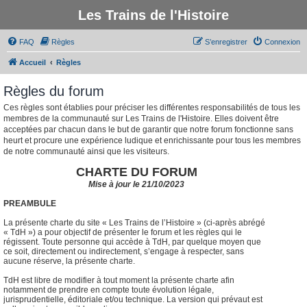
Les Trains de l'Histoire
FAQ
Règles
S’enregistrer
Connexion
Accueil
Règles
Règles du forum
Ces règles sont établies pour préciser les différentes responsabilités de tous les
membres de la communauté sur Les Trains de l'Histoire. Elles doivent être
acceptées par chacun dans le but de garantir que notre forum fonctionne sans
heurt et procure une expérience ludique et enrichissante pour tous les membres
de notre communauté ainsi que les visiteurs.
CHARTE DU FORUM
Mise à jour le 21/10/2023
PREAMBULE
La présente charte du site « Les Trains de l’Histoire » (ci-après abrégé
« TdH ») a pour objectif de présenter le forum et les règles qui le
régissent. Toute personne qui accède à TdH, par quelque moyen que
ce soit, directement ou indirectement, s’engage à respecter, sans
aucune réserve, la présente charte.
TdH est libre de modifier à tout moment la présente charte afin
notamment de prendre en compte toute évolution légale,
jurisprudentielle, éditoriale et/ou technique. La version qui prévaut est