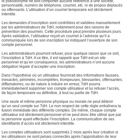
le pseudonyme ne doit comporter aucune référence à une société,
personnalité, numéro de téléphone, courriel, etc. ni de propos déplacés
ou offensants. L’utilisation d’un courriel temporaire est strictement
interdite.
Les demandes d’inscription sont contrôlées et validées manuellement
par les administrateurs de TdH, notamment pour des raisons de
prévention des pourriels. Cette procédure peut prendre plusieurs jours.
Après validation, l’utilisateur reçoit un courriel à l’adresse qu’il a
communiquée lors de son inscription lui indiquant l’ouverture de son
compte personnel.
Les administrateurs pourront refuser, pour quelque raison que ce soit,
l’inscription à TdH. A ce titre, il est rappelé que TdH est un site
personnel et qu’en conséquence, les administrateurs n’ont aucune
obligation légale d’accepter une inscription.
Dans l’hypothèse où un utilisateur fournirait des informations fausses,
inexactes, périmées, incomplètes, trompeuses, blessantes, offensantes,
diffamatoires, ou de nature à induire en erreur, TdH pourra
immédiatement supprimer son compte utilisateur et lui refuser l’accès,
de façon temporaire ou définitive, à tout ou partie de TdH.
Une seule et même personne physique ou morale ne peut détenir
qu’un seul compte sur TdH. Le non respect de cette règle entraînera la
fusion immédiate des différents comptes. De même, chaque compte
utilisateur est strictement personnel et ne peut donc être utilisé que par
la personne ayant effectuée l’inscription. La communication de ses
identifiants d’accès est strictement interdite.
Les comptes utilisateurs sont supprimés 2 mois après leur création si
les utilisateurs ne sont jamais connectés après l'approbation de leur