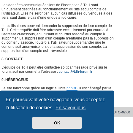
Les données communiquées lors de l’inscription à TdH sont
uniquement destinées au fonctionnement du site et du compte de
l’utilisateur. Elles ne seront en aucun cas diffusées ou vendues à des
tiers, sauf dans le cas d’une enquête judiciaire.
Les utilisateurs peuvent demander la suppression de leur compte de
TdH. Cette requête doit être adressée exclusivement par courriel à
l’adresse ci-dessous, en utilisant le courriel associé au compte à
supprimer. La suppression d’un compte n’entraine pas la suppression
du contenu associé. Toutefois, l’utilisateur peut demander que le
contenu soit anonymisé lors de la suppression de son compte. La
suppression d’un compte est irréversible.
8. CONTACT
L’équipe de TdH peut être contactée soit par message privé sur le
forum, soit par courriel à l’adresse :
contact@tdh-forum.fr
9. HÉBERGEUR
Le site fonctionne grâce au logiciel libre
phpBB
. Il est hébergé par la
société
o2switch
, Chemin des Pardiaux, 63000 Clermont-Ferrand,
France.
#
En poursuivant votre navigation, vous acceptez
l’utilisation de cookies.
En savoir plus
Accueil
Supprimer les cookies
Heures au format
UTC+02:00
OK
Développé par
phpBB
® Forum Software © phpBB Limited
Traduit par
phpBB-fr.com