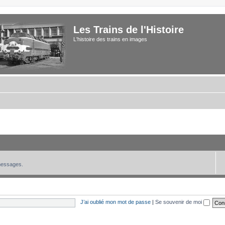
Les Trains de l'Histoire
L'histoire des trains en images
 messages.
J’ai oublié mon mot de passe
|
Se souvenir de moi