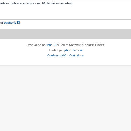
 nombre d’utilisateurs actifs ces 10 dernières minutes)
est
casseric33
.
Développé par
phpBB
® Forum Software © phpBB Limited
Traduit par
phpBB-fr.com
Confidentialité
|
Conditions