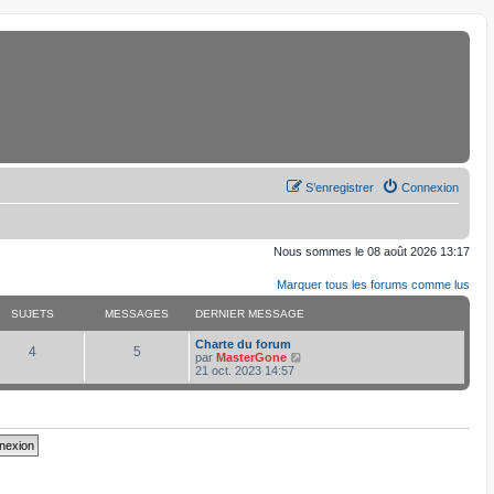
S’enregistrer
Connexion
Nous sommes le 08 août 2026 13:17
Marquer tous les forums comme lus
SUJETS
MESSAGES
DERNIER MESSAGE
D
Charte du forum
S
M
4
5
e
V
par
MasterGone
r
o
21 oct. 2023 14:57
u
e
n
i
i
r
j
s
e
l
r
e
e
s
m
d
e
e
s
r
t
a
s
n
a
i
s
g