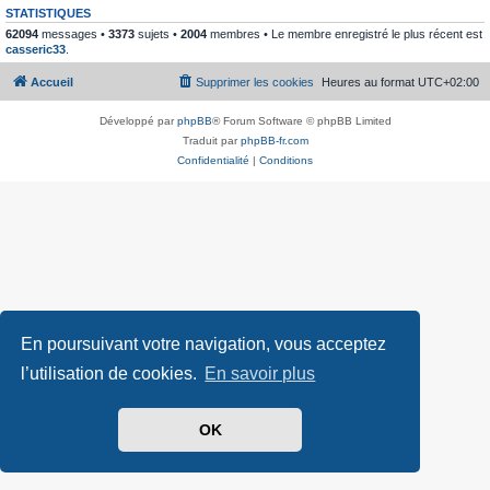
STATISTIQUES
62094
messages •
3373
sujets •
2004
membres • Le membre enregistré le plus récent est
casseric33
.
Accueil
Supprimer les cookies
Heures au format
UTC+02:00
Développé par
phpBB
® Forum Software © phpBB Limited
Traduit par
phpBB-fr.com
Confidentialité
|
Conditions
En poursuivant votre navigation, vous acceptez
l’utilisation de cookies.
En savoir plus
OK