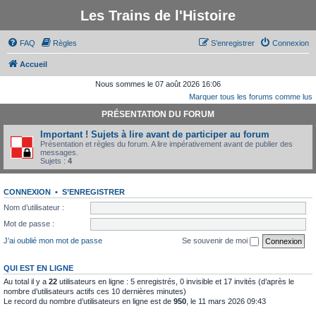
Les Trains de l'Histoire
FAQ
Règles
S’enregistrer
Connexion
Accueil
Nous sommes le 07 août 2026 16:06
Marquer tous les forums comme lus
PRÉSENTATION DU FORUM
Important ! Sujets à lire avant de participer au forum
Présentation et règles du forum. A lire impérativement avant de publier des
messages.
Sujets :
4
CONNEXION
•
S’ENREGISTRER
Nom d’utilisateur :
Mot de passe :
J’ai oublié mon mot de passe
Se souvenir de moi
QUI EST EN LIGNE
Au total il y a
22
utilisateurs en ligne : 5 enregistrés, 0 invisible et 17 invités (d’après le
nombre d’utilisateurs actifs ces 10 dernières minutes)
Le record du nombre d’utilisateurs en ligne est de
950
, le 11 mars 2026 09:43