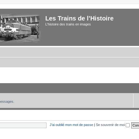
Les Trains de l'Histoire
L'histoire des trains en images
 messages.
J’ai oublié mon mot de passe
|
Se souvenir de moi