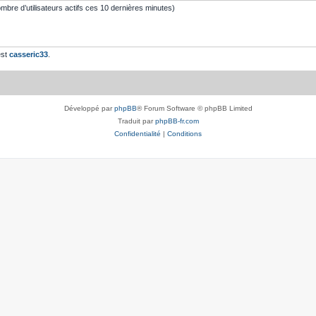
 nombre d’utilisateurs actifs ces 10 dernières minutes)
est
casseric33
.
Développé par
phpBB
® Forum Software © phpBB Limited
Traduit par
phpBB-fr.com
Confidentialité
|
Conditions