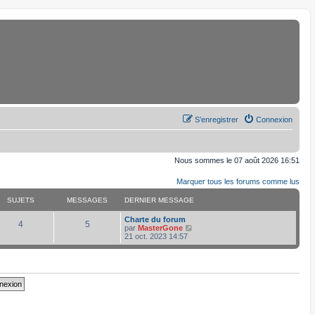
S’enregistrer
Connexion
Nous sommes le 07 août 2026 16:51
Marquer tous les forums comme lus
SUJETS
MESSAGES
DERNIER MESSAGE
D
Charte du forum
S
M
4
5
e
V
par
MasterGone
r
o
21 oct. 2023 14:57
u
e
n
i
i
r
j
s
e
l
r
e
e
s
m
d
e
e
s
r
t
a
s
n
a
i
s
g