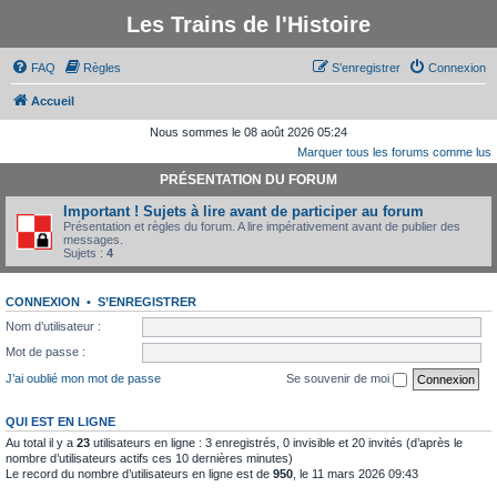
Les Trains de l'Histoire
FAQ
Règles
S’enregistrer
Connexion
Accueil
Nous sommes le 08 août 2026 05:24
Marquer tous les forums comme lus
PRÉSENTATION DU FORUM
Important ! Sujets à lire avant de participer au forum
Présentation et règles du forum. A lire impérativement avant de publier des
messages.
Sujets :
4
CONNEXION
•
S’ENREGISTRER
Nom d’utilisateur :
Mot de passe :
J’ai oublié mon mot de passe
Se souvenir de moi
QUI EST EN LIGNE
Au total il y a
23
utilisateurs en ligne : 3 enregistrés, 0 invisible et 20 invités (d’après le
nombre d’utilisateurs actifs ces 10 dernières minutes)
Le record du nombre d’utilisateurs en ligne est de
950
, le 11 mars 2026 09:43