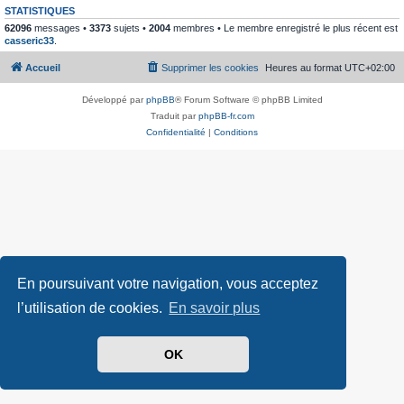
STATISTIQUES
62096
messages •
3373
sujets •
2004
membres • Le membre enregistré le plus récent est
casseric33
.
Accueil
Supprimer les cookies
Heures au format
UTC+02:00
Développé par
phpBB
® Forum Software © phpBB Limited
Traduit par
phpBB-fr.com
Confidentialité
|
Conditions
En poursuivant votre navigation, vous acceptez
l’utilisation de cookies.
En savoir plus
OK