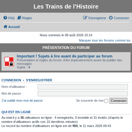
Les Trains de l'Histoire
FAQ
Règles
S’enregistrer
Connexion
Accueil
Nous sommes le 08 août 2026 10:14
Marquer tous les forums comme lus
PRÉSENTATION DU FORUM
Important ! Sujets à lire avant de participer au forum
Présentation et règles du forum. A lire impérativement avant de publier des
messages.
Sujets :
4
CONNEXION
•
S’ENREGISTRER
Nom d’utilisateur :
Mot de passe :
J’ai oublié mon mot de passe
Se souvenir de moi
QUI EST EN LIGNE
Au total il y a
35
utilisateurs en ligne : 4 enregistrés, 0 invisible et 31 invités (d’après le
nombre d’utilisateurs actifs ces 10 dernières minutes)
Le record du nombre d’utilisateurs en ligne est de
950
, le 11 mars 2026 09:43