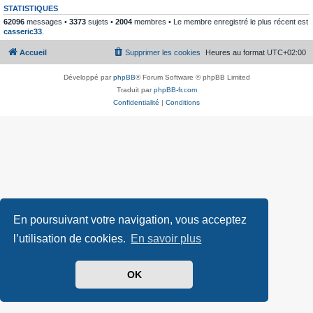
STATISTIQUES
62096
messages •
3373
sujets •
2004
membres • Le membre enregistré le plus récent est
casseric33
.
Accueil
Supprimer les cookies
Heures au format
UTC+02:00
Développé par
phpBB
® Forum Software © phpBB Limited
Traduit par
phpBB-fr.com
Confidentialité
|
Conditions
En poursuivant votre navigation, vous acceptez
l’utilisation de cookies.
En savoir plus
OK