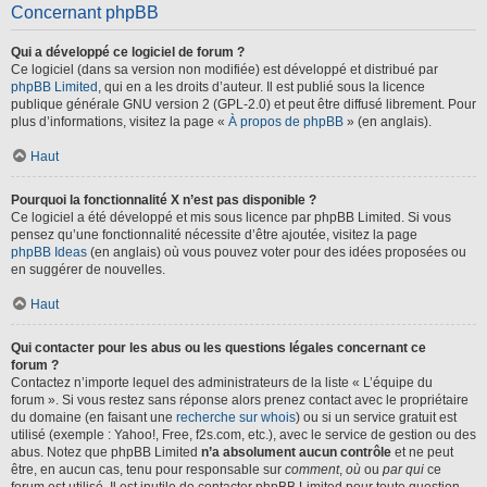
Concernant phpBB
Qui a développé ce logiciel de forum ?
Ce logiciel (dans sa version non modifiée) est développé et distribué par
phpBB Limited
, qui en a les droits d’auteur. Il est publié sous la licence
publique générale GNU version 2 (GPL-2.0) et peut être diffusé librement. Pour
plus d’informations, visitez la page «
À propos de phpBB
» (en anglais).
Haut
Pourquoi la fonctionnalité X n’est pas disponible ?
Ce logiciel a été développé et mis sous licence par phpBB Limited. Si vous
pensez qu’une fonctionnalité nécessite d’être ajoutée, visitez la page
phpBB Ideas
(en anglais) où vous pouvez voter pour des idées proposées ou
en suggérer de nouvelles.
Haut
Qui contacter pour les abus ou les questions légales concernant ce
forum ?
Contactez n’importe lequel des administrateurs de la liste « L’équipe du
forum ». Si vous restez sans réponse alors prenez contact avec le propriétaire
du domaine (en faisant une
recherche sur whois
) ou si un service gratuit est
utilisé (exemple : Yahoo!, Free, f2s.com, etc.), avec le service de gestion ou des
abus. Notez que phpBB Limited
n’a absolument aucun contrôle
et ne peut
être, en aucun cas, tenu pour responsable sur
comment
,
où
ou
par qui
ce