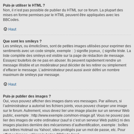
Puis-je utiliser le HTML ?
Non, il n’est pas possible de publier du HTML sur ce forum. La plupart des
mises en forme permises par le HTML peuvent être appliquées avec les
BBCodes.
Haut
Que sont les smileys ?
Les smileys, ou émoticônes, sont de petites images utilisées pour exprimer des
sentiments avec un code simple, exemple : :) signifie joyeux, :( signifie triste. La
liste complète des smileys est visible sur la page de rédaction de message.
Essayez toutefois de ne pas en abuser. Ils peuvent rapidement rendre un
message illisible et un modérateur peut décider de les retirer ou simplement
d’effacer le message. L’administrateur peut aussi avoir défini un nombre
maximum de smileys par message.
Haut
Puis-je publier des images ?
Oui, vous pouvez afficher des images dans vos messages. Par ailleurs, si
l’administrateur a autorisé les fichiers joints, vous pouvez charger une image
sur le forum. Autrement, vous devez lier une image placée sur un serveur Web
public, exemple : http://www.exemple.com/mon-image.gif. Vous ne pouvez pas
lier des images de votre ordinateur (sauf si c’est un serveur Web public) ni des
images placées derrière des mécanismes d’authentification, exemple : boîtes
aux lettres Hotmail ou Yahoo!, sites protégés par un mot de passe, etc. Pour