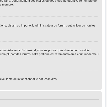
votre rang, généralement des étoiles ou des blocs indiquant votre nombre de
que membre.
lerie, distant ou importé. L’administrateur du forum peut activer ou non les
 administrateurs. En général, vous ne pouvez pas directement modifier
Sur la plupart des forums, cette pratique est rarement tolérée et un modérateur
veillante de la fonctionnalité par les invités.