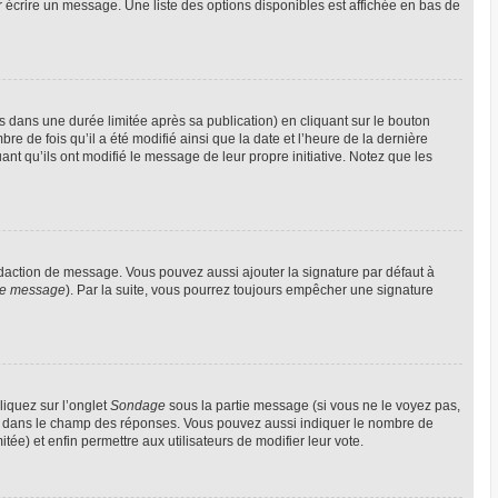
 écrire un message. Une liste des options disponibles est affichée en bas de
ans une durée limitée après sa publication) en cliquant sur le bouton
 de fois qu’il a été modifié ainsi que la date et l’heure de la dernière
nt qu’ils ont modifié le message de leur propre initiative. Notez que les
édaction de message. Vous pouvez aussi ajouter la signature par défaut à
 de message
). Par la suite, vous pourrez toujours empêcher une signature
liquez sur l’onglet
Sondage
sous la partie message (si vous ne le voyez pas,
gne dans le champ des réponses. Vous pouvez aussi indiquer le nombre de
itée) et enfin permettre aux utilisateurs de modifier leur vote.