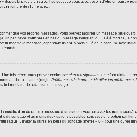
 depuis la page d’un sujet. Il se peut que vous ayez besoin d’être enregistré pour
ouvez
joindre des fichiers, etc.
pprimer que vos propres messages. Vous pouvez modifier un message (quelquefois d
 petit texte s’affichera en bas du message indiquant qu’il a été modifié, le nombre
ur modifie le message, cependant ils ont la possibilité de laisser une note indiqua
 a répondu.
r. Une fois créée, vous pouvez cocher
Attacher ma signature
sur le formulaire de r
panneau de l’utilisateur (onglet
Préférences du forum --> Modifier les préférences
s le formulaire de rédaction de message.
u la modification du premier message d’un sujet (si vous en avez les permissions), c
 titre du sondage et au moins deux options possibles, saisissez une option par li
utilisateur », limiter la durée en jours du sondage (mettre « 0 » pour une durée illim