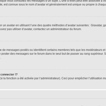
orsque vous consultez les messages d’un sujet. L’une d’elles peut être associée à 
nde, est connue sous le nom d’avatar et généralement est unique ou propre à cha
er un avatar en utilisant l’une des quatre méthodes d’avatar suivantes : Gravatar, ga
ouvez pas utiliser d’avatar, contactez un administrateur du forum.
bre de messages postés ou identifient certains membres tels que les modérateurs et
z de poster des messages sur le forum dans le seul but de passer au rang supérieur. 
.
connecter !?
 la fonction a été activée par l’administrateur). Ceci pour empêcher l’utilisation mal