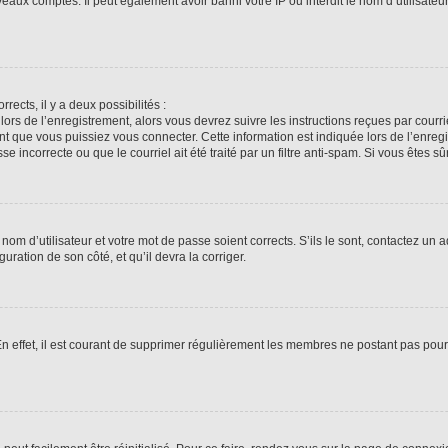
veaux comptes. Il peut également avoir banni votre IP ou interdit le nom d’utilisate
rrects, il y a deux possibilités :
lors de l’enregistrement, alors vous devrez suivre les instructions reçues par cour
 que vous puissiez vous connecter. Cette information est indiquée lors de l’enregis
 incorrecte ou que le courriel ait été traité par un filtre anti-spam. Si vous êtes sû
om d’utilisateur et votre mot de passe soient corrects. S’ils le sont, contactez un a
uration de son côté, et qu’il devra la corriger.
En effet, il est courant de supprimer régulièrement les membres ne postant pas pour 