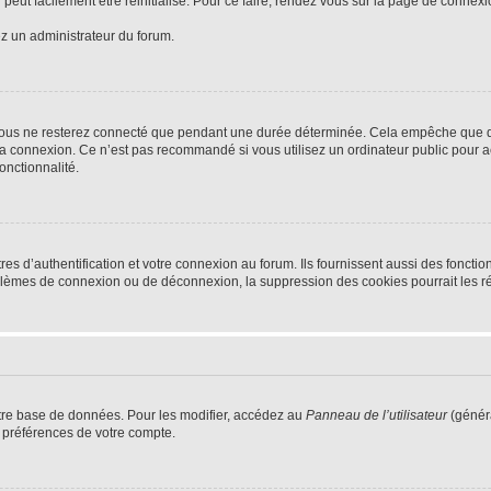
peut facilement être réinitialisé. Pour ce faire, rendez vous sur la page de connex
ez un administrateur du forum.
vous ne resterez connecté que pendant une durée déterminée. Cela empêche que quel
la connexion. Ce n’est pas recommandé si vous utilisez un ordinateur public pour ac
onctionnalité.
d’authentification et votre connexion au forum. Ils fournissent aussi des fonctionn
oblèmes de connexion ou de déconnexion, la suppression des cookies pourrait les r
tre base de données. Pour les modifier, accédez au
Panneau de l’utilisateur
(généra
 préférences de votre compte.