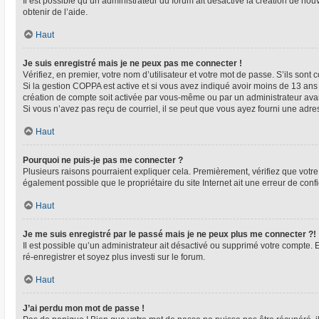
Il est possible qu’un administrateur du forum ait désactivé la création de nou
obtenir de l’aide.
Haut
Je suis enregistré mais je ne peux pas me connecter !
Vérifiez, en premier, votre nom d’utilisateur et votre mot de passe. S’ils sont co
Si la gestion COPPA est active et si vous avez indiqué avoir moins de 13 ans 
création de compte soit activée par vous-même ou par un administrateur avant
Si vous n’avez pas reçu de courriel, il se peut que vous ayez fourni une adresse
Haut
Pourquoi ne puis-je pas me connecter ?
Plusieurs raisons pourraient expliquer cela. Premièrement, vérifiez que votre n
également possible que le propriétaire du site Internet ait une erreur de config
Haut
Je me suis enregistré par le passé mais je ne peux plus me connecter ?!
Il est possible qu’un administrateur ait désactivé ou supprimé votre compte. 
ré-enregistrer et soyez plus investi sur le forum.
Haut
J’ai perdu mon mot de passe !