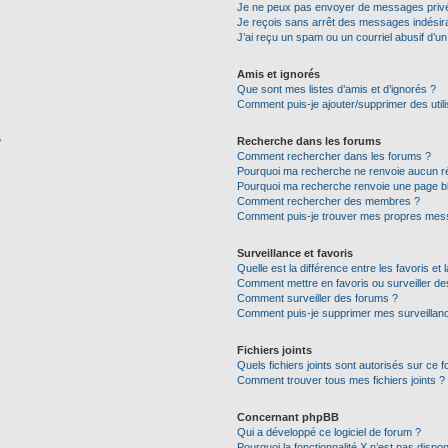
Je ne peux pas envoyer de messages privé
Je reçois sans arrêt des messages indésira
J’ai reçu un spam ou un courriel abusif d’
Amis et ignorés
Que sont mes listes d’amis et d’ignorés ?
Comment puis-je ajouter/supprimer des utili
Recherche dans les forums
?
Comment rechercher dans les forums ?
Pourquoi ma recherche ne renvoie aucun ré
Pourquoi ma recherche renvoie une page b
Comment rechercher des membres ?
Comment puis-je trouver mes propres mess
Surveillance et favoris
Quelle est la différence entre les favoris et 
Comment mettre en favoris ou surveiller de
Comment surveiller des forums ?
Comment puis-je supprimer mes surveillanc
Fichiers joints
Quels fichiers joints sont autorisés sur ce 
Comment trouver tous mes fichiers joints ?
Concernant phpBB
Qui a développé ce logiciel de forum ?
Pourquoi la fonctionnalité X n’est pas dispon