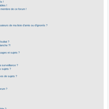
s !
bles !
un membre de ce forum !
sateurs de ma liste d’amis ou d’ignorés ?
sultat ?
lanche ?!
ages et sujets ?
la surveillance ?
s sujets ?
es de sujets ?
forum ?
ible ?