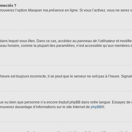
nnectés ?
trouverez l’option
Masquer ma présence en ligne
. Si vous l’activez, vous ne serez
lui dans lequel vous êtes. Dans ce cas, accédez au
panneau de l’utilisateur
et modifie
fuseau horaire, comme la plupart des paramètres, n’est accessible qu’aux membres d
heure est toujours incorrecte, il se peut que le serveur ne soit pas à l’heure. Sign
angue ou bien que personne n’a encore traduit phpBB dans votre langue. Essayez de d
trouverez davantage d’informations sur le site Internet de
phpBB
®.