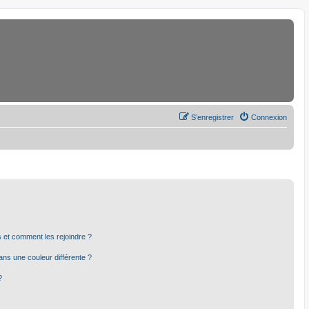
S’enregistrer
Connexion
rs et comment les rejoindre ?
ns une couleur différente ?
?