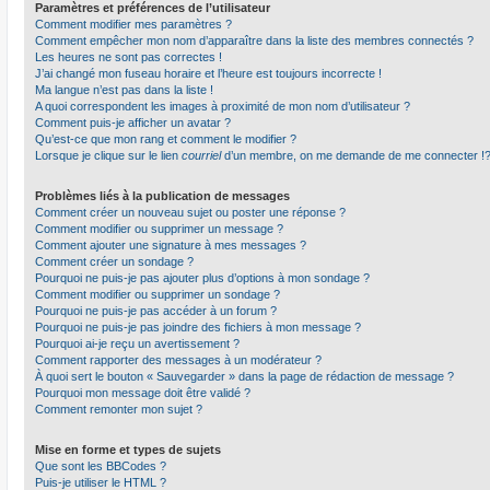
Paramètres et préférences de l’utilisateur
Comment modifier mes paramètres ?
Comment empêcher mon nom d’apparaître dans la liste des membres connectés ?
Les heures ne sont pas correctes !
J’ai changé mon fuseau horaire et l’heure est toujours incorrecte !
Ma langue n’est pas dans la liste !
A quoi correspondent les images à proximité de mon nom d’utilisateur ?
Comment puis-je afficher un avatar ?
Qu’est-ce que mon rang et comment le modifier ?
Lorsque je clique sur le lien
courriel
d’un membre, on me demande de me connecter !
Problèmes liés à la publication de messages
Comment créer un nouveau sujet ou poster une réponse ?
Comment modifier ou supprimer un message ?
Comment ajouter une signature à mes messages ?
Comment créer un sondage ?
Pourquoi ne puis-je pas ajouter plus d’options à mon sondage ?
Comment modifier ou supprimer un sondage ?
Pourquoi ne puis-je pas accéder à un forum ?
Pourquoi ne puis-je pas joindre des fichiers à mon message ?
Pourquoi ai-je reçu un avertissement ?
Comment rapporter des messages à un modérateur ?
À quoi sert le bouton « Sauvegarder » dans la page de rédaction de message ?
Pourquoi mon message doit être validé ?
Comment remonter mon sujet ?
Mise en forme et types de sujets
Que sont les BBCodes ?
Puis-je utiliser le HTML ?