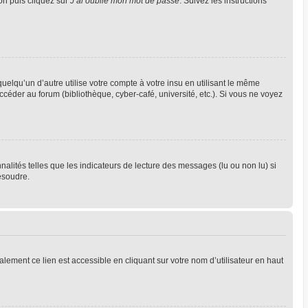
ion puis cliquez sur
J’ai oublié mon mot de passe
. Suivez les instructions
qu’un d’autre utilise votre compte à votre insu en utilisant le même
céder au forum (bibliothèque, cyber-café, université, etc.). Si vous ne voyez
alités telles que les indicateurs de lecture des messages (lu ou non lu) si
ésoudre.
lement ce lien est accessible en cliquant sur votre nom d’utilisateur en haut